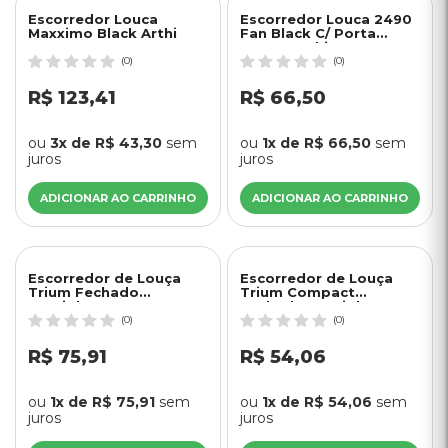
Escorredor Louca
Escorredor Louca 2490
Maxximo Black Arthi
Fan Black C/ Porta
Copos Arthi
(0)
(0)
R$ 123,41
R$ 66,50
ou
3x de R$ 43,30
sem
ou
1x de R$ 66,50
sem
juros
juros
ADICIONAR AO CARRINHO
ADICIONAR AO CARRINHO
Escorredor de Louça
Escorredor de Louça
Trium Fechado
Trium Compact
Martiplast Ou - Branco
Fechado Martiplast Ou -
Branco
(0)
(0)
R$ 75,91
R$ 54,06
ou
1x de R$ 75,91
sem
ou
1x de R$ 54,06
sem
juros
juros