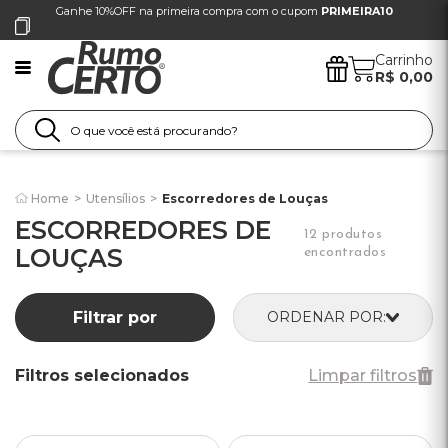
Ganhe 10%OFF na primeira compra com o cupom
PRIMEIRA10
Carrinho
R$ 0,00
Home
>
Utensílios
>
Escorredores de Louças
ESCORREDORES DE
12 produtos
LOUÇAS
encontrados
Filtrar por
ORDENAR POR:
Filtros selecionados
Limpar filtros