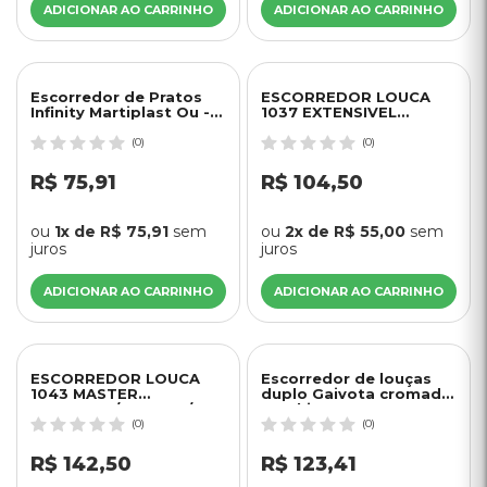
ADICIONAR AO CARRINHO
ADICIONAR AO CARRINHO
Escorredor de Pratos
ESCORREDOR LOUCA
Infinity Martiplast Ou -
1037 EXTENSIVEL
Branco
CROMADO ARTHI
(0)
(0)
R$ 75,91
R$ 104,50
ou
1x de R$ 75,91
sem
ou
2x de R$ 55,00
sem
juros
juros
ADICIONAR AO CARRINHO
ADICIONAR AO CARRINHO
ESCORREDOR LOUCA
Escorredor de louças
1043 MASTER
duplo Gaivota cromado
CROMADO/BLACK C/
- Arthi
BANDEJA ARTHI
(0)
(0)
R$ 142,50
R$ 123,41