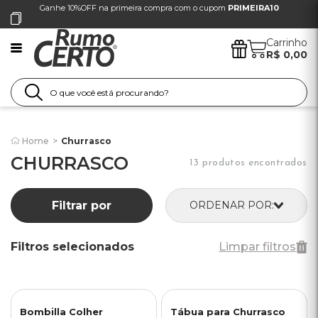
Ganhe 10%OFF na primeira compra com o cupom
PRIMEIRA10
Carrinho
R$ 0,00
Home
>
Churrasco
CHURRASCO
13 produtos encontrados
Filtrar por
ORDENAR POR:
Filtros selecionados
Limpar filtros
Bombilla Colher
Tábua para Churrasco