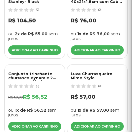
Stanley- Black
40x21x1,8cm com Cabo
Tramontina
(0)
(0)
R$ 104,50
R$ 76,00
ou
2x de R$ 55,00
sem
ou
1x de R$ 76,00
sem
juros
juros
ADICIONAR AO CARRINHO
ADICIONAR AO CARRINHO
15% OFF
Conjunto trinchante
Luva Churrasqueiro
churrasco dynamic 2
Mimo Style
peças com lâminas em
aço inox e cabos de
(0)
(0)
madeira - Tramontina
R$ 56,52
R$ 57,00
R$ 69,99
ou
1x de R$ 56,52
sem
ou
1x de R$ 57,00
sem
juros
juros
ADICIONAR AO CARRINHO
ADICIONAR AO CARRINHO