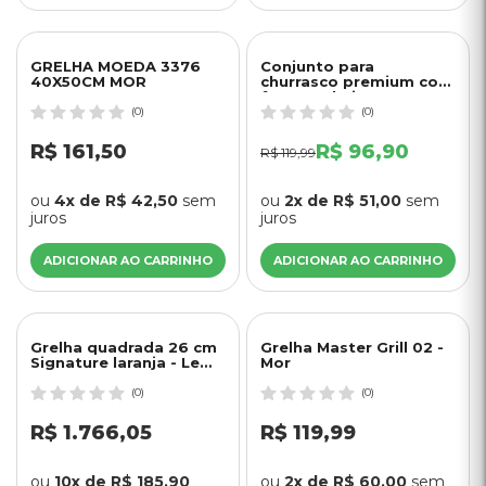
15% OFF
GRELHA MOEDA 3376
Conjunto para
40X50CM MOR
churrasco premium com
facas e chaira 3 peças -
Tramontina
(0)
(0)
R$ 161,50
R$ 96,90
R$ 119,99
ou
4x de R$ 42,50
sem
ou
2x de R$ 51,00
sem
juros
juros
ADICIONAR AO CARRINHO
ADICIONAR AO CARRINHO
Grelha quadrada 26 cm
Grelha Master Grill 02 -
Signature laranja - Le
Mor
Creuset
(0)
(0)
R$ 1.766,05
R$ 119,99
ou
10x de R$ 185,90
ou
2x de R$ 60,00
sem