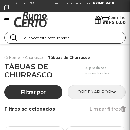
Ganhe 10%OFF na primeira compra com o cupom
PRIMEIRA10
Carrinho
R$ 0,00
Home
>
Churrasco
>
Tábuas de Churrasco
TÁBUAS DE
4 produtos
CHURRASCO
encontrados
Filtrar por
ORDENAR POR:
Filtros selecionados
Limpar filtros