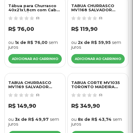
Tábua para Churrasco
TABUA CHURRASCO
40x21x1,8cm com Cabo
MV1168 SALVADOR
Tramontina
MEDIA MADEIRA TECA
NOVO TEMPO
(0)
(0)
R$ 76,00
R$ 119,90
ou
1x de R$ 76,00
sem
ou
2x de R$ 59,95
sem
juros
juros
ADICIONAR AO CARRINHO
ADICIONAR AO CARRINHO
TABUA CHURRASCO
TABUA CORTE MV1035
MV1169 SALVADOR
TORONTO MADEIRA
GRANDE MADEIRA TECA
TECA
NOVO TEMPO
(0)
(0)
R$ 149,90
R$ 349,90
ou
3x de R$ 49,97
sem
ou
8x de R$ 43,74
sem
juros
juros