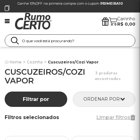
Ganhe 10%OFF na primeira compra com o cupom
PRIMEIRA10
Carrinho
R$ 0,00
Home
>
Cozinha
>
Cuscuzeiros/Cozi Vapor
CUSCUZEIROS/COZI
3 produtos
VAPOR
encontrados
Filtrar por
ORDENAR POR:
Filtros selecionados
Limpar filtros