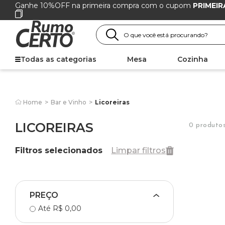
Ganhe 10%OFF na primeira compra com o cupom
PRIMEIR
Todas as categorias
Mesa
Cozinha
Home
>
Bar e Vinho
>
Licoreiras
LICOREIRAS
0 produto
Filtros selecionados
Limpar filtros
PREÇO
Até R$ 0,00