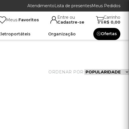
Atendimento
Lista de presentes
Meus Pedidos
Entre ou
Carrinho
Meus
Favoritos
Cadastre-se
R$ 0,00
Ofertas
Eletroportáteis
Organização
ORDENAR POR: