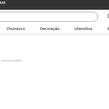
A10
Churrasco
Decoração
Utensílios
s encontrados