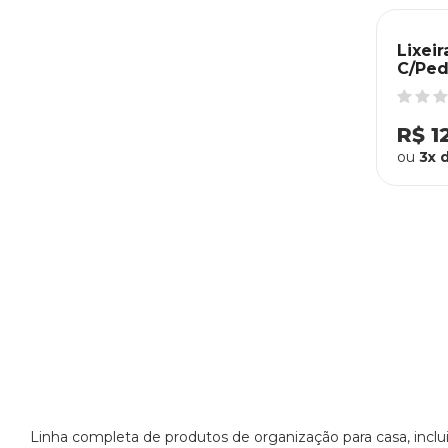
Lixei
C/Ped
R$ 1
ou
3x 
Linha completa de produtos de organização para casa, inclui