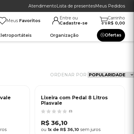
Atendimento
Lista de presentes
Meus Pedidos
Entre ou
Carrinho
Meus
Favoritos
Cadastre-se
R$ 0,00
Ofertas
Eletroportáteis
Organização
ORDENAR POR:
svale
Lixeira com Pedal 8 Litros
Plasvale
(0)
R$ 36,10
ros
ou
1x de R$ 36,10
sem juros