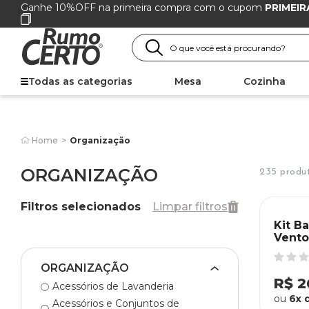
Ganhe 10%OFF na primeira compra com o cupom
PRIMEIR
Todas as categorias
Mesa
Cozinha
Home
>
Organização
ORGANIZAÇÃO
235 produ
Filtros selecionados
Limpar filtros
Kit Ba
Vento
Preto
ORGANIZAÇÃO
R$ 2
Acessórios de Lavanderia
ou
6x 
Acessórios e Conjuntos de