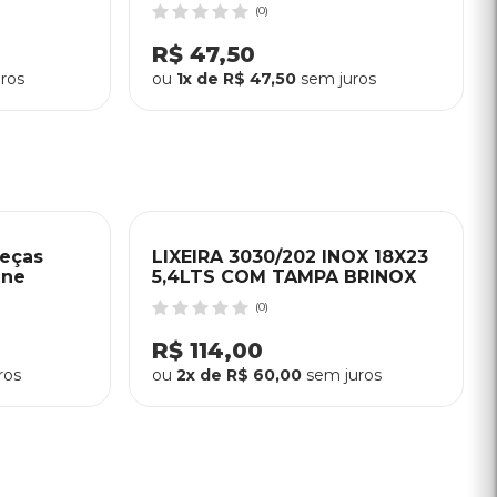
Arthi - Preto
(0)
R$ 47,50
ros
ou
1x de R$ 47,50
sem juros
Peças
LIXEIRA 3030/202 INOX 18X23
ene
5,4LTS COM TAMPA BRINOX
(0)
R$ 114,00
ros
ou
2x de R$ 60,00
sem juros