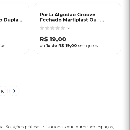
Porta Algodão Groove
o Dupla
Fechado Martiplast Ou -
Chumbo
(0)
R$ 19,00
ros
ou
1x de R$ 19,00
sem juros
16
ria. Soluções práticas e funcionais que otimizam espaços,