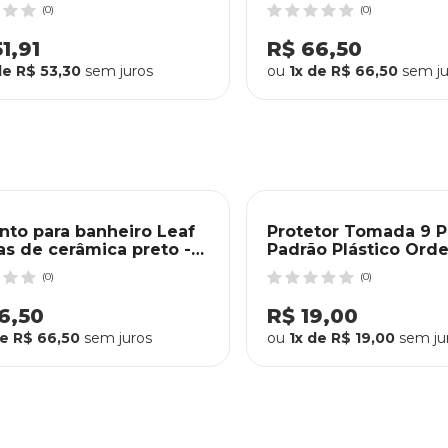
Preto
(0)
(0)
1,91
R$ 66,50
de R$ 53,30
sem juros
ou
1x de R$ 66,50
sem ju
nto para banheiro Leaf
Protetor Tomada 9 
as de cerâmica preto -
Padrão Plástico Ord
mac
(0)
(0)
6,50
R$ 19,00
de R$ 66,50
sem juros
ou
1x de R$ 19,00
sem ju