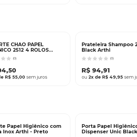
RTE CHAO PAPEL
Prateleira Shampoo 
NICO 2512 4 ROLOS
Black Arthi
K ARTHI
(0)
(0)
04,50
R$ 94,91
de R$ 55,00
sem juros
ou
2x de R$ 49,95
sem j
te Papel Higiênico com
Porta Papel Higiêni
a Inox Arthi - Preto
Dispenser Unic Black 