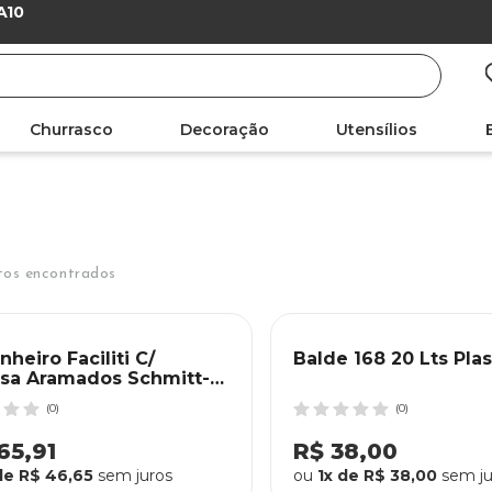
A10
Churrasco
Decoração
Utensílios
tos encontrados
nheiro Faciliti C/
Balde 168 20 Lts Pla
sa Aramados Schmitt-
 Fosco
(0)
(0)
65,91
R$ 38,00
de R$ 46,65
sem juros
ou
1x de R$ 38,00
sem ju