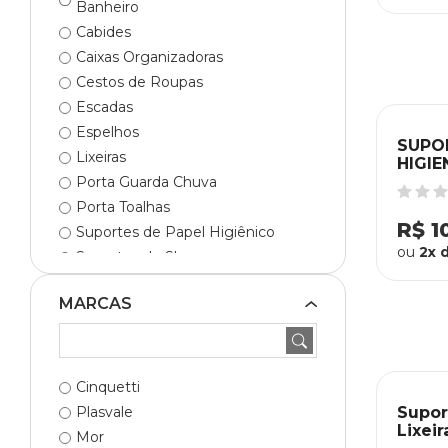
Banheiro
Cabides
Caixas Organizadoras
Cestos de Roupas
Escadas
Espelhos
SUPO
Lixeiras
HIGIE
BLAC
Porta Guarda Chuva
Porta Toalhas
R$ 1
Suportes de Papel Higiênico
ou
2x 
Suportes de Shampoo
Tábuas de Passar
MARCAS
Varais
Cinquetti
Plasvale
Supor
Lixeir
Mor