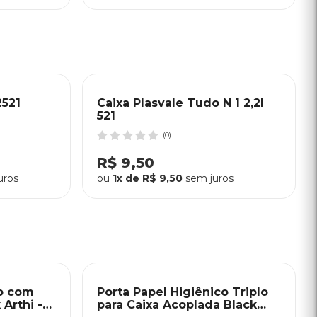
2521
Caixa Plasvale Tudo N 1 2,2l
521
(0)
R$ 9,50
uros
ou
1x de R$ 9,50
sem juros
co com
Porta Papel Higiênico Triplo
Arthi -
para Caixa Acoplada Black