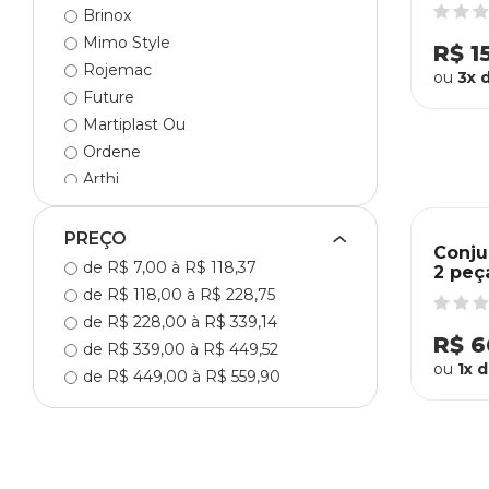
Brinox
Mimo Style
R$ 15
Rojemac
ou
3x 
Future
Martiplast Ou
Ordene
Arthi
Lyor Design
Coza
PREÇO
Conju
Dolce Home
de R$ 7,00 à R$ 118,37
2 peç
Aramados Schmitt
Roje
de R$ 118,00 à R$ 228,75
Wellmix
de R$ 228,00 à R$ 339,14
R$ 6
Mai Home
de R$ 339,00 à R$ 449,52
ou
1x 
Mek Decor
de R$ 449,00 à R$ 559,90
Karsten
Trussardi
Hub-Me
CLINK