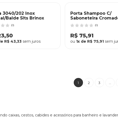
ra 3040/202 Inox
Porta Shampoo C/
al/Balde 5lts Brinox
Saboneteira Cromad
Face Arthi
(0)
(0)
23,50
R$ 75,91
de R$ 43,33
sem juros
ou
1x de R$ 75,91
sem ju
1
2
3
...
ndo caixas, cestos, cabides e acessórios para banheiro e lavande